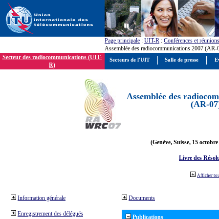
Page principale
:
UIT-R
:
Conférences et réunion
Assemblée des radiocommunications 2007 (AR-
Secteur des radiocommunications (UIT-
Secteurs de l'UIT
Salle de presse
E
R)
Assemblée des radiocom
(AR-07
(Genève, Suisse, 15 octobre
Livre des Résol
Afficher to
Information générale
Documents
Enregistrement des délégués
Publications