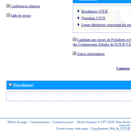
Conférences relatives
Résolutions UIT-R
Salle de presse
Questions UIT-R
Lignes directrices concernant les mé
Candidats aux postes de Présidents et 
des Commissions d'études de l'UIT-R (C
Autres informations
Contacts
[Newsflashes]
Début de page
-
Commentaires
-
Contactez-nous
-
Droits d'auteur © UIT 2026
Tous droits
réservés
Contact pour cette page :
Coordinateur Web de l'UIT-R