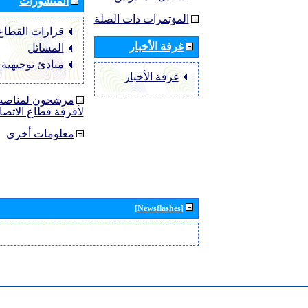
المنشورات
المؤتمرات ذات الصلة
قرارات القطاع ‏TU-R
غرفة الأخبار
المسائل
مبادئ توجيهية
غرفة الأخبار
مرشحون لمناصب 
لأفرقة قطاع الاتصا
معلومات أخرى
[Newsflashes]