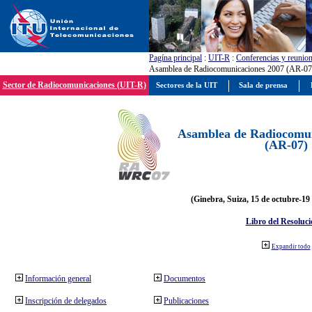
Pagína principal
:
UIT-R
:
Conferencias y reunio
Asamblea de Radiocomunicaciones 2007 (AR-07
Sector de Radiocomunicaciones (UIT-R)
Sectores de la UIT
Sala de prensa
Asamblea de Radiocomun
(AR-07)
(Ginebra, Suiza, 15 de octubre-19
Libro del Resoluci
Expandir todo
Información general
Documentos
Inscripción de delegados
Publicaciones