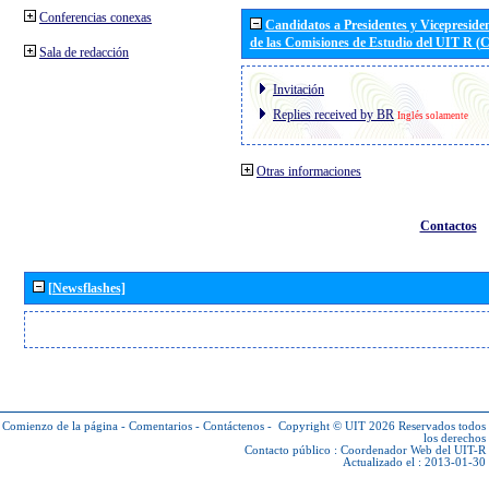
Conferencias conexas
Candidatos a Presidentes y Vicepreside
de las Comisiones de Estudio del UIT R 
Sala de redacción
Invitación
Replies received by BR
Inglés solamente
Otras informaciones
Contactos
[Newsflashes]
Comienzo de la página
-
Comentarios
-
Contáctenos
-
Copyright © UIT 2026
Reservados todos
los derechos
Contacto público :
Coordenador Web del UIT-R
Actualizado el : 2013-01-30