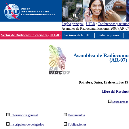
Pagína principal
:
UIT-R
:
Conferencias y reunio
Asamblea de Radiocomunicaciones 2007 (AR-07
Sector de Radiocomunicaciones (UIT-R)
Sectores de la UIT
Sala de prensa
Asamblea de Radiocomun
(AR-07)
(Ginebra, Suiza, 15 de octubre-19
Libro del Resoluci
Expandir todo
Información general
Documentos
Inscripción de delegados
Publicaciones