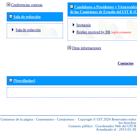
Conferencias conexas
Candidatos a Presidentes y Vicepreside
de las Comisiones de Estudio del UIT R 
Sala de redacción
Invitación
Sala de redacción
Replies received by BR
Inglés solamente
Otras informaciones
Contactos
[Newsflashes]
Comienzo de la página
-
Comentarios
-
Contáctenos
-
Copyright © UIT 2026
Reservados todos
los derechos
Contacto público :
Coordenador Web del UIT-R
Actualizado el : 2013-01-30