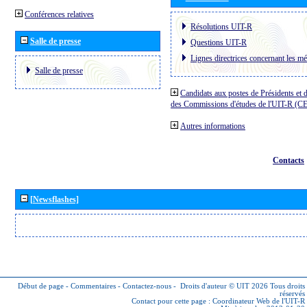
Conférences relatives
Résolutions UIT-R
Salle de presse
Questions UIT-R
Lignes directrices concernant les mé
Salle de presse
Candidats aux postes de Présidents et 
des Commissions d'études de l'UIT-R (C
Autres informations
Contacts
[Newsflashes]
Début de page
-
Commentaires
-
Contactez-nous
-
Droits d'auteur © UIT 2026
Tous droits
réservés
Contact pour cette page :
Coordinateur Web de l'UIT-R