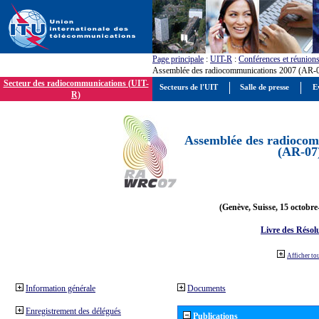
Page principale
:
UIT-R
:
Conférences et réunion
Assemblée des radiocommunications 2007 (AR-
Secteur des radiocommunications (UIT-
Secteurs de l'UIT
Salle de presse
E
R)
Assemblée des radiocom
(AR-07
(Genève, Suisse, 15 octobre
Livre des Résol
Afficher to
Information générale
Documents
Enregistrement des délégués
Publications