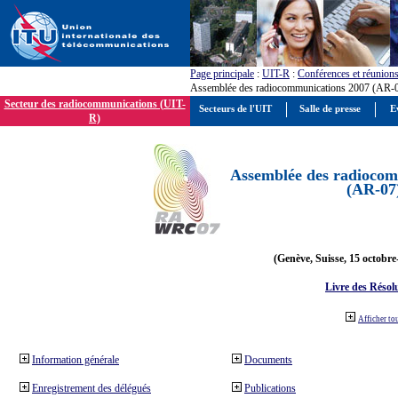
Page principale
:
UIT-R
:
Conférences et réunion
Assemblée des radiocommunications 2007 (AR-
Secteur des radiocommunications (UIT-
Secteurs de l'UIT
Salle de presse
E
R)
Assemblée des radiocom
(AR-07
(Genève, Suisse, 15 octobre
Livre des Résol
Afficher to
Information générale
Documents
Enregistrement des délégués
Publications