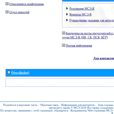
Относящиеся конференции
Резолюции МСЭ-R
Отдел новостей
Вопросы МСЭ-R
Руководящие указания для метод
Кандидаты на посты председателей и 
групп МСЭ-R (ИК, СК, ПСК, КГР)
Прочая информация
Для контакто
[Newsflashes]
Подняться в верхнюю часть
-
Обратная связь
-
Информация для контактов
-
Знак охраны
авторского права © МСЭ 2026
Все права сохранены
По вопросам, связанным с этой страницей, обращаться :
Координатор Web-страницы МСЭ-
R