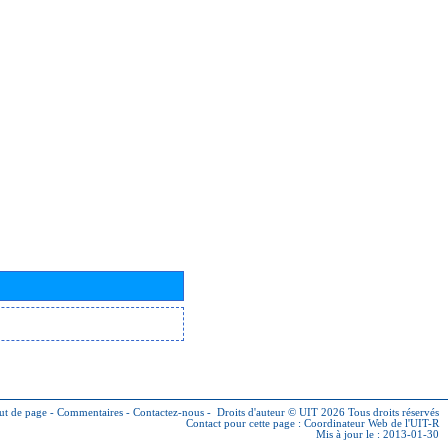
ut de page
-
Commentaires
-
Contactez-nous
-
Droits d'auteur © UIT 2026
Tous droits réservés
Contact pour cette page :
Coordinateur Web de l'UIT-R
Mis à jour le : 2013-01-30