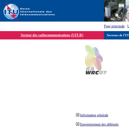
Page principale
:
Secteur des radiocommunications (UIT-R)
Secteurs de l'U
Information générale
Enregistrement des délégués