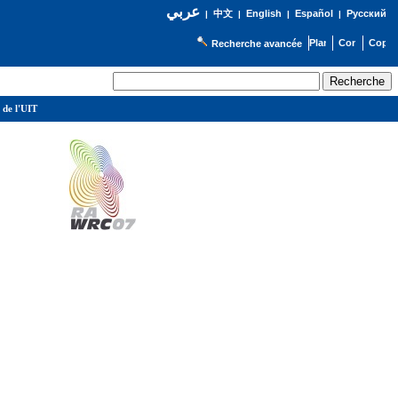
عربي
English
Español
Русский
|
中文
|
|
|
Recherche avancée
 de l'UIT