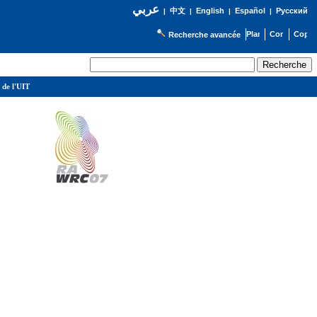
عربي
English
Español
Русский
|
中文
|
|
|
Recherche avancée
 de l'UIT