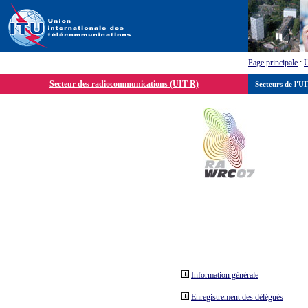
Page principale
:
Secteur des radiocommunications (UIT-R)
Secteurs de l'U
Information générale
Enregistrement des délégués