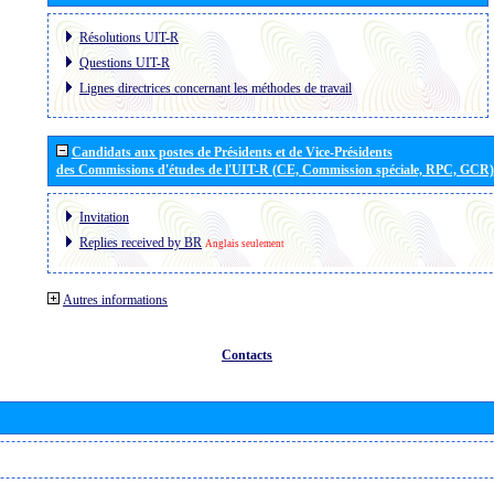
Résolutions UIT-R
Questions UIT-R
Lignes directrices concernant les méthodes de travail
Candidats aux postes de Présidents et de Vice-Présidents
des Commissions d'études de l'UIT-R (CE, Commission spéciale, RPC, GCR)
Invitation
Replies received by BR
Anglais seulement
Autres informations
Contacts