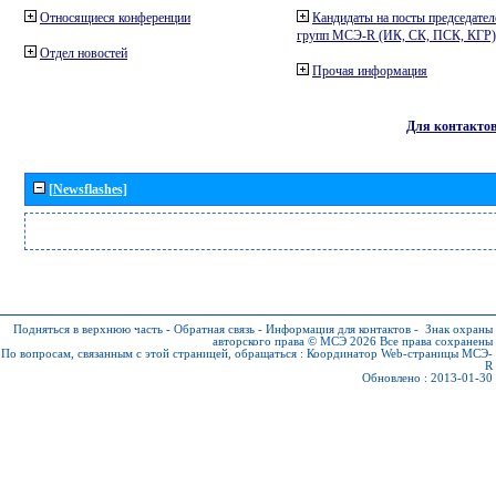
Относящиеся конференции
Кандидаты на посты председател
групп МСЭ-R (ИК, СК, ПСК, КГР)
Отдел новостей
Прочая информация
Для контакто
[Newsflashes]
Подняться в верхнюю часть
-
Обратная связь
-
Информация для контактов
-
Знак охраны
авторского права © МСЭ 2026
Все права сохранены
По вопросам, связанным с этой страницей, обращаться :
Координатор Web-страницы МСЭ-
R
Обновлено : 2013-01-30