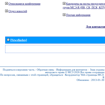
Относящиеся конференции
Кандидаты на посты председател
групп МСЭ-R (ИК, СК, ПСК, КГР)
Отдел новостей
Прочая информация
Для контакто
[Newsflashes]
Подняться в верхнюю часть
-
Обратная связь
-
Информация для контактов
-
Знак охраны
авторского права © МСЭ 2026
Все права сохранены
По вопросам, связанным с этой страницей, обращаться :
Координатор Web-страницы МСЭ-
R
Обновлено : 2013-01-30