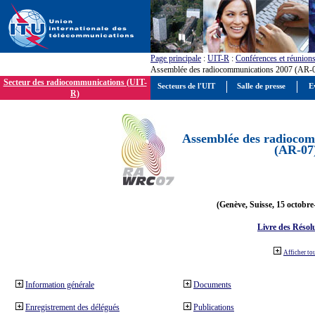
Page principale
:
UIT-R
:
Conférences et réunion
Assemblée des radiocommunications 2007 (AR-
Secteur des radiocommunications (UIT-
Secteurs de l'UIT
Salle de presse
E
R)
Assemblée des radiocom
(AR-07
(Genève, Suisse, 15 octobre
Livre des Résol
Afficher to
Information générale
Documents
Enregistrement des délégués
Publications