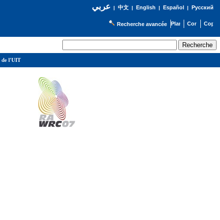
عربي
English
Español
Русский
|
中文
|
|
|
Recherche avancée
 de l'UIT