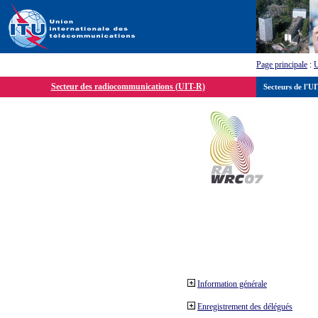
Page principale
:
Secteur des radiocommunications (UIT-R)
Secteurs de l'U
Information générale
Enregistrement des délégués