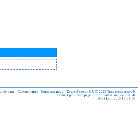
ut de page
-
Commentaires
-
Contactez-nous
-
Droits d'auteur © UIT 2026
Tous droits réservés
Contact pour cette page :
Coordinateur Web de l'UIT-R
Mis à jour le : 2013-01-30