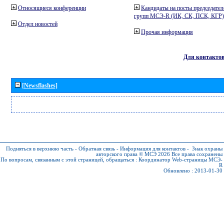
Относящиеся конференции
Кандидаты на посты председател
групп МСЭ-R (ИК, СК, ПСК, КГР)
Отдел новостей
Прочая информация
Для контакто
[Newsflashes]
Подняться в верхнюю часть
-
Обратная связь
-
Информация для контактов
-
Знак охраны
авторского права © МСЭ 2026
Все права сохранены
По вопросам, связанным с этой страницей, обращаться :
Координатор Web-страницы МСЭ-
R
Обновлено : 2013-01-30