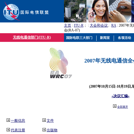
主页
:
ITU-R
； :
大会和会议
; :
RA
: 2007
会(RA-07)
无线电通信部门(ITU-R)
国际电联三大部门
新闻室
各项活动
2007年无线电通信全会(
(2007年10月15日-10月19日
«决议汇编»
全部展开
一般信息
文件
代表注册
出版物