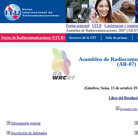
Pagína principal
:
UIT-R
:
Conferencias y reunio
Asamblea de Radiocomunicaciones 2007 (AR-07
Sector de Radiocomunicaciones (UIT-R)
Sectores de la UIT
Sala de prensa
Asamblea de Radiocomun
(AR-07)
(Ginebra, Suiza, 15 de octubre-19
Libro del Resoluci
Expandir todo
Información general
Inscripción de delegados