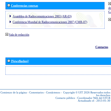
Conferencias conexas
de
G
Asamblea de Radiocomunicaciones 2003 (AR-03)
Conferencia Mundial de Radiocomunicaciones 2007 (CMR-07)
Sala de redacción
Contactos
[Newsflashes]
Comienzo de la página
-
Comentarios
-
Contáctenos
-
Copyright © UIT 2026
Reservados todos
los derechos
Contacto público :
Coordenador Web del UIT-R
Actualizado el : 2013-01-30