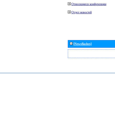
Относящиеся конференции
Отдел новостей
[Newsflashes]