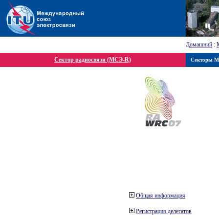
Домашний
:
Сектор радиосвязи (МСЭ-R)
Секторы 
Общая информация
Регистрация делегатов