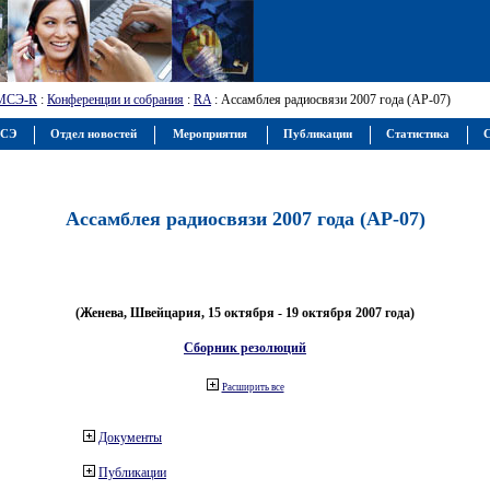
МСЭ-R
:
Конференции и собрания
:
RA
: Ассамблея радиосвязи 2007 года (АР-07)
МСЭ
Отдел новостей
Мероприятия
Публикации
Статистика
С
Ассамблея радиосвязи 2007 года (АР-07)
(Женева, Швейцария, 15 октября - 19 октября 2007 года)
Сборник резолюций
Расширить все
Документы
Публикации