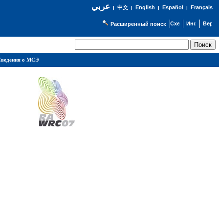
عربي
English
Español
Français
|
中文
|
|
|
Расширенный поиск
ведения о МСЭ