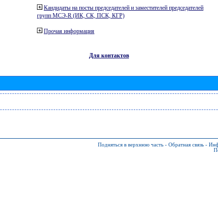
Кандидаты на посты председателей и заместителей председателей
групп МСЭ-R (ИК, СК, ПСК, КГР)
Прочая информация
Для контактов
Подняться в верхнюю часть
-
Обратная связь
-
Инф
П