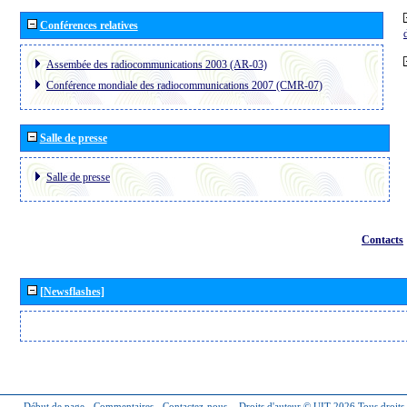
Conférences relatives
Assembée des radiocommunications 2003 (AR-03)
Conférence mondiale des radiocommunications 2007 (CMR-07)
Salle de presse
Salle de presse
Contacts
[Newsflashes]
Début de page
-
Commentaires
-
Contactez-nous
-
Droits d'auteur © UIT 2026
Tous droits