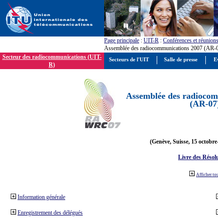
Page principale
:
UIT-R
:
Conférences et réunion
Assemblée des radiocommunications 2007 (AR-
Secteur des radiocommunications (UIT-
Secteurs de l'UIT
Salle de presse
E
R)
Assemblée des radiocom
(AR-07
(Genève, Suisse, 15 octobre
Livre des Résol
Afficher to
Information générale
Enregistrement des délégués