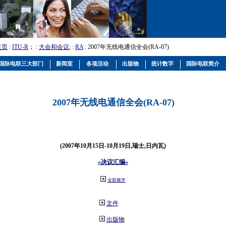
主页
:
ITU-R
； :
大会和会议
; :
RA
: 2007年无线电通信全会(RA-07)
国际电联三大部门
新闻室
各项活动
出版物
统计数字
国际电联简介
2007年无线电通信全会(RA-07)
(2007年10月15日-10月19日,瑞士,日内瓦)
«决议汇编»
全部展开
文件
出版物