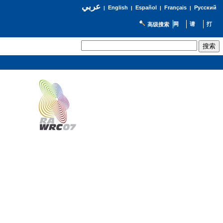
عربي
English
Español
Français
Русский
|
|
|
|
高级搜索