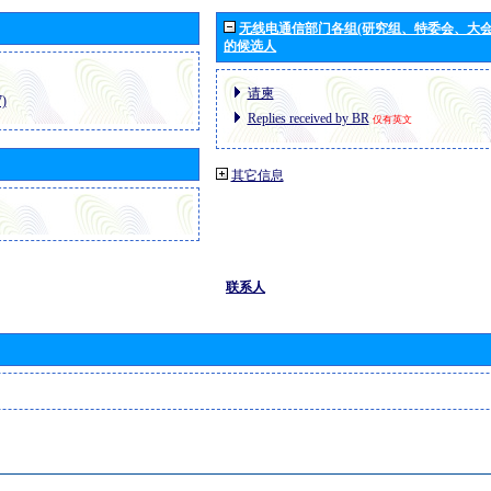
无线电通信部门各组(研究组、特委会、大
的候选人
请柬
)
Replies received by BR
仅有英文
其它信息
联系人