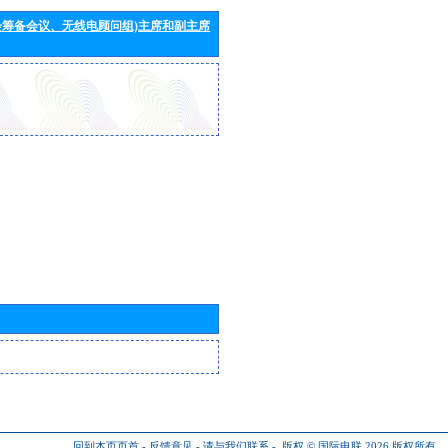
会筹备会议、无线电顾问组)主席和副主席
回到本页页首
-
反馈意见
-
请与我们联系
-
版权 © 国际电联 2026
版权所有