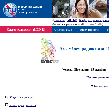
Домашний
:
МСЭ-R
:
Конференции и собрани
Ассамблея радиосвязи 2007 года (АР-07)
Сектор радиосвязи (МСЭ-R)
Секторы МСЭ
Отдел новостей
М
Ассамблея радиосвязи 20
(Женева, Швейцария, 15 октября - 
Сборник резолю
Расширить все
Общая информация
Регистрация делегатов