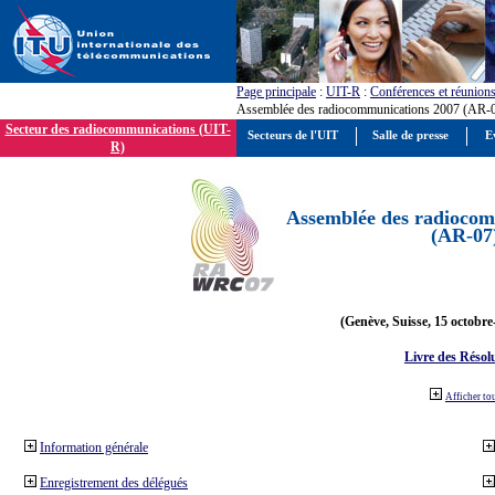
Page principale
:
UIT-R
:
Conférences et réunion
Assemblée des radiocommunications 2007 (AR-
Secteur des radiocommunications (UIT-
Secteurs de l'UIT
Salle de presse
E
R)
Assemblée des radiocom
(AR-07
(Genève, Suisse, 15 octobre
Livre des Résol
Afficher to
Information générale
Enregistrement des délégués