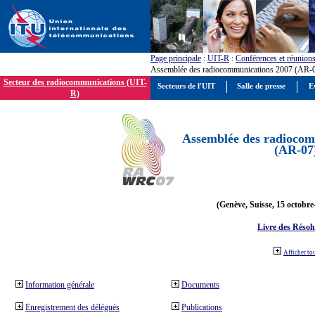
Page principale
:
UIT-R
:
Conférences et réunion
Assemblée des radiocommunications 2007 (AR-
Secteur des radiocommunications (UIT-
Secteurs de l'UIT
Salle de presse
E
R)
Assemblée des radiocom
(AR-07
(Genève, Suisse, 15 octobre
Livre des Résol
Afficher to
Information générale
Documents
Enregistrement des délégués
Publications