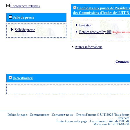
Conférences relatives
Candidats aux postes de Présidents 
des Commissions d'études de l'UIT-R
Salle de presse
Invitation
Salle de presse
Replies received by BR
Anglais seulem
Autres informations
Contacts
[Newsflashes]
Début de page
-
Commentaires
-
Contactez-nous
-
Droits d'auteur © UIT 2026
Tous droits
réservés
Contact pour cette page :
Coordinateur Web de l'UIT-R
Mis à jour le : 2013-01-30