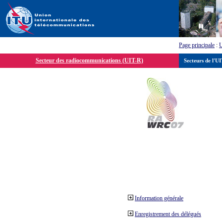
Page principale
:
Secteur des radiocommunications (UIT-R)
Secteurs de l'U
Information générale
Enregistrement des délégués