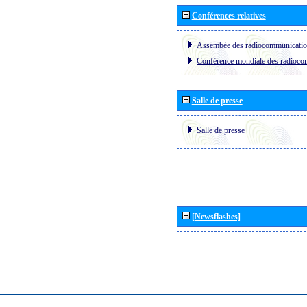
Conférences relatives
Assembée des radiocommunicati
Conférence mondiale des radioc
Salle de presse
Salle de presse
[Newsflashes]