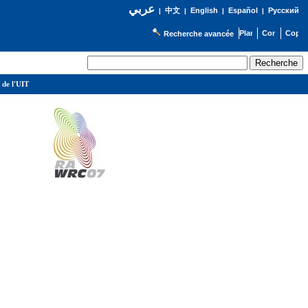
عربي
English
Español
Русский
|
中文
|
|
|
Recherche avancée
 de l'UIT