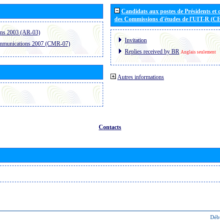
Candidats aux postes de Présidents et 
des Commissions d'études de l'UIT-R (C
ons 2003 (AR-03)
Invitation
ommunications 2007 (CMR-07)
Replies received by BR
Anglais seulement
Autres informations
Contacts
Déb