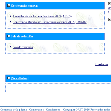
Conferencias conexas
de
G
Asamblea de Radiocomunicaciones 2003 (AR-03)
Conferencia Mundial de Radiocomunicaciones 2007 (CMR-07)
Sala de redacción
Sala de redacción
Contactos
[Newsflashes]
Comienzo de la página
-
Comentarios
-
Contáctenos
-
Copyright © UIT 2026
Reservados todos