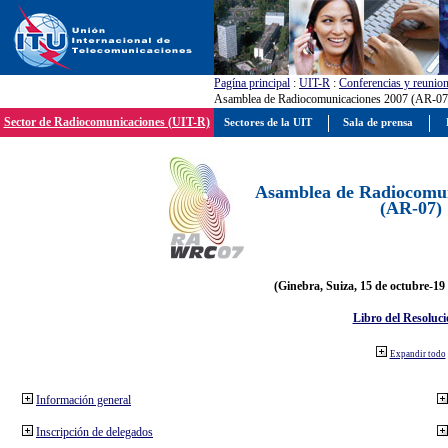
Pagína principal
:
UIT-R
:
Conferencias y reunio
Asamblea de Radiocomunicaciones 2007 (AR-07
Sector de Radiocomunicaciones (UIT-R)
Sectores de la UIT
Sala de prensa
Asamblea de Radiocomun
(AR-07)
(Ginebra, Suiza, 15 de octubre-19
Libro del Resoluci
Expandir todo
Información general
Inscripción de delegados