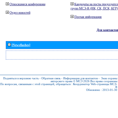
Относящиеся конференции
Кандидаты на посты председател
групп МСЭ-R (ИК, СК, ПСК, КГР)
Отдел новостей
Прочая информация
Для контакто
[Newsflashes]
Подняться в верхнюю часть
-
Обратная связь
-
Информация для контактов
-
Знак охраны
авторского права © МСЭ 2026
Все права сохранены
По вопросам, связанным с этой страницей, обращаться :
Координатор Web-страницы МСЭ-
R
Обновлено : 2013-01-30