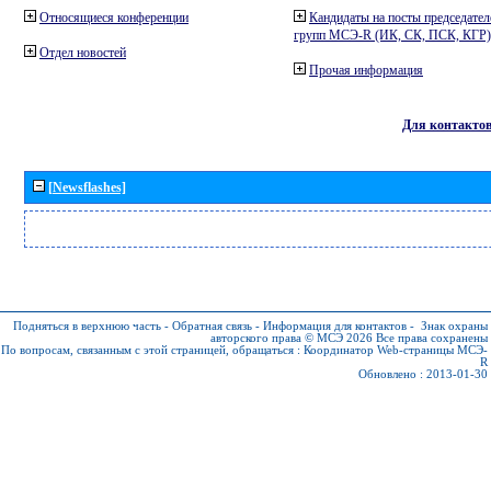
Относящиеся конференции
Кандидаты на посты председател
групп МСЭ-R (ИК, СК, ПСК, КГР)
Отдел новостей
Прочая информация
Для контакто
[Newsflashes]
Подняться в верхнюю часть
-
Обратная связь
-
Информация для контактов
-
Знак охраны
авторского права © МСЭ 2026
Все права сохранены
По вопросам, связанным с этой страницей, обращаться :
Координатор Web-страницы МСЭ-
R
Обновлено : 2013-01-30