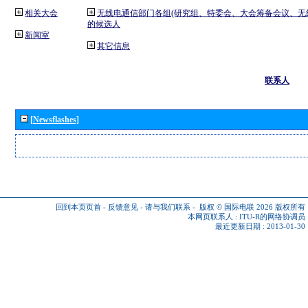
相关大会
无线电通信部门各组(研究组、特委会、大会筹备会议、无
的候选人
新闻室
其它信息
联系人
[Newsflashes]
回到本页页首
-
反馈意见
-
请与我们联系
-
版权 © 国际电联 2026
版权所有
本网页联系人 :
ITU-R的网络协调员
最近更新日期 : 2013-01-30