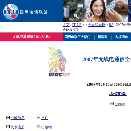
主页
:
ITU-R
； :
大会和会议
; :
RA
: 2007
会(RA-07)
无线电通信部门(ITU-R)
国际电联三大部门
新闻室
各项活动
2007年无线电通信全会(
(2007年10月15日-10月19日
«决议汇编»
全部展开
一般信息
文件
代表注册
出版物