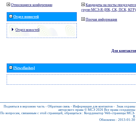
Относящиеся конференции
Кандидаты на посты председател
групп МСЭ-R (ИК, СК, ПСК, КГР)
Отдел новостей
Прочая информация
Отдел новостей
Для контакто
[Newsflashes]
Подняться в верхнюю часть
-
Обратная связь
-
Информация для контактов
-
Знак охраны
авторского права © МСЭ 2026
Все права сохранены
По вопросам, связанным с этой страницей, обращаться :
Координатор Web-страницы МСЭ-
R
Обновлено : 2013-01-30