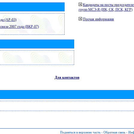
Кандидаты на посты председателе
групп МСЭ-R (ИК, СК, ПСК, КГР)
Прочая информация
да (АР-03)
связи 2007 года (ВКР-07)
Для контактов
Подняться в верхнюю часть
-
Обратная связь
-
Инф