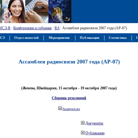
МСЭ-R
:
Конференции и собрания
:
RA
: Ассамблея радиосвязи 2007 года (АР-07)
МСЭ
Отдел новостей
Мероприятия
Публикации
Статистика
С
Ассамблея радиосвязи 2007 года (АР-07)
(Женева, Швейцария, 15 октября - 19 октября 2007 года)
Сборник резолюций
Расширить все
Документы
Публикации