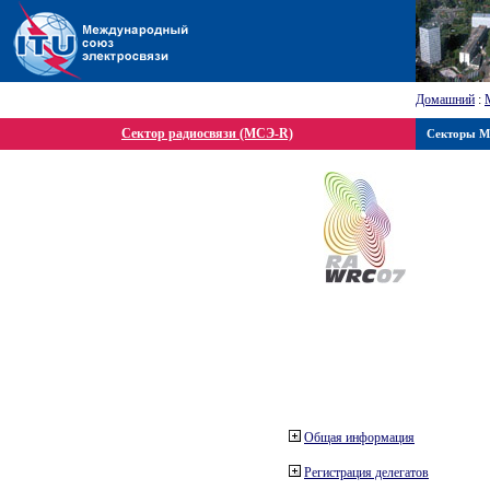
Домашний
:
Сектор радиосвязи (МСЭ-R)
Секторы 
Общая информация
Регистрация делегатов