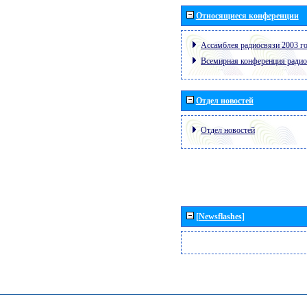
Относящиеся конференции
Ассамблея радиосвязи 2003 го
Всемирная конференция радио
Отдел новостей
Отдел новостей
[Newsflashes]