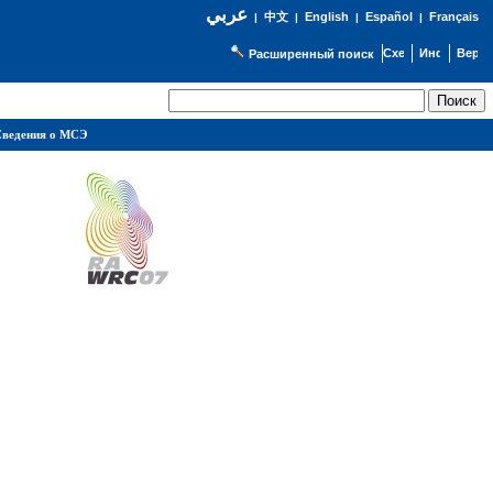
عربي
English
Español
Français
|
中文
|
|
|
Расширенный поиск
ведения о МСЭ