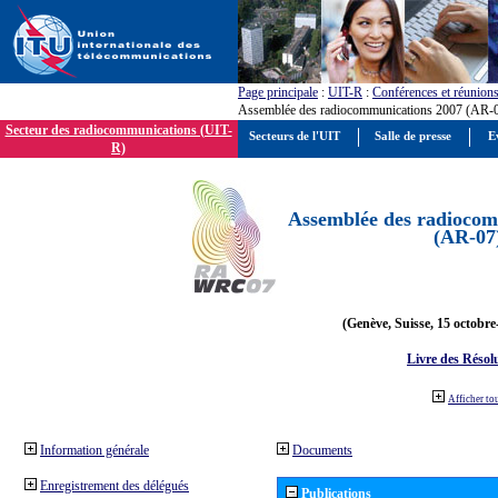
Page principale
:
UIT-R
:
Conférences et réunion
Assemblée des radiocommunications 2007 (AR-
Secteur des radiocommunications (UIT-
Secteurs de l'UIT
Salle de presse
E
R)
Assemblée des radiocom
(AR-07
(Genève, Suisse, 15 octobre
Livre des Résol
Afficher to
Information générale
Documents
Enregistrement des délégués
Publications