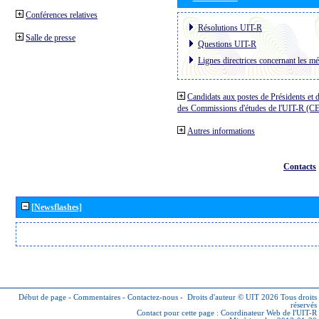
Conférences relatives
Résolutions UIT-R
Salle de presse
Questions UIT-R
Lignes directrices concernant les mé
Candidats aux postes de Présidents et 
des Commissions d'études de l'UIT-R (C
Autres informations
Contacts
[Newsflashes]
Début de page
-
Commentaires
-
Contactez-nous
-
Droits d'auteur © UIT 2026
Tous droits
réservés
Contact pour cette page :
Coordinateur Web de l'UIT-R