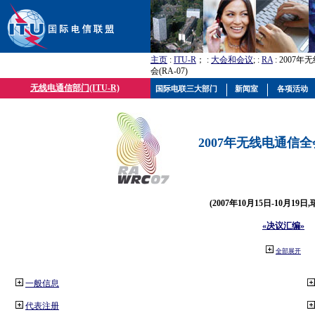
主页
:
ITU-R
； :
大会和会议
; :
RA
: 2007
会(RA-07)
无线电通信部门(ITU-R)
国际电联三大部门
新闻室
各项活动
2007年无线电通信全会(
(2007年10月15日-10月19日
«决议汇编»
全部展开
一般信息
代表注册