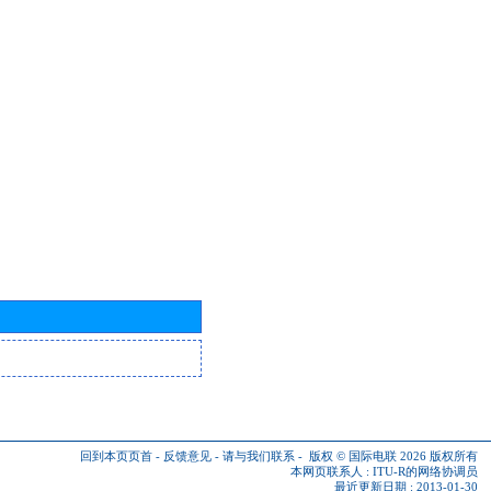
回到本页页首
-
反馈意见
-
请与我们联系
-
版权 © 国际电联 2026
版权所有
本网页联系人 :
ITU-R的网络协调员
最近更新日期 : 2013-01-30