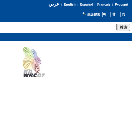
عربي
English
Español
Français
Русский
|
|
|
|
高级搜索