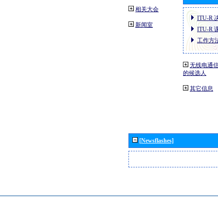
相关大会
ITU-R
新闻室
ITU-R
工作方
无线电通信
的候选人
其它信息
[Newsflashes]