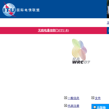
无线电通信部门(ITU-R)
一般信息
文件
代表注册
出版物