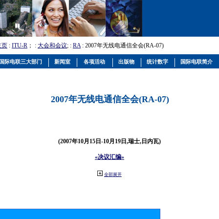
主页
:
ITU-R
； :
大会和会议
; :
RA
: 2007年无线电通信全会(RA-07)
国际电联三大部门
新闻室
各项活动
出版物
统计数字
国际电联简介
2007年无线电通信全会(RA-07)
(2007年10月15日-10月19日,瑞士,日内瓦)
«决议汇编»
全部展开