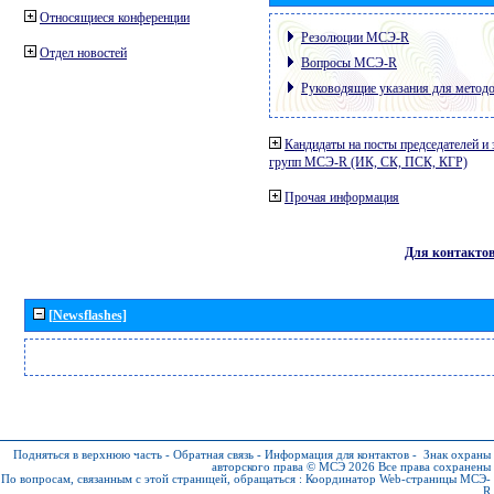
Относящиеся конференции
Резолюции МСЭ-R
Отдел новостей
Вопросы МСЭ-R
Руководящие указания для метод
Кандидаты на посты председателей и 
групп МСЭ-R (ИК, СК, ПСК, КГР)
Прочая информация
Для контакто
[Newsflashes]
Подняться в верхнюю часть
-
Обратная связь
-
Информация для контактов
-
Знак охраны
авторского права © МСЭ 2026
Все права сохранены
По вопросам, связанным с этой страницей, обращаться :
Координатор Web-страницы МСЭ-
R