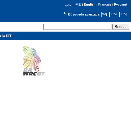
English
Français
Русский
عربي
|
中文
|
|
|
Búsqueda avanzada
e la UIT