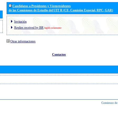
Candidatos a Presidentes y Vicepresidentes
de las Comisiones de Estudio del UIT R (CE, Comisión Especial, RPC, GAR)
Invitación
Replies received by BR
Inglés solamente
Otras informaciones
Contactos
Comienzo de 