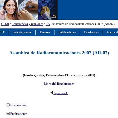
:
UIT-R
:
Conferencias y reuniones
:
RA
: Asamblea de Radiocomunicaciones 2007 (AR-07)
 UIT
Sala de prensa
Eventos
Publicaciones
Estadísticas
Acerca d
Asamblea de Radiocomunicaciones 2007 (AR-07)
(Ginebra, Suiza, 15 de octubre-19 de octubre de 2007)
Libro del Resoluciones
Expandir todo
Documentos
Publicaciones