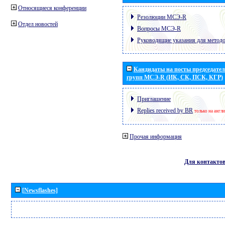
Относящиеся конференции
Резолюции МСЭ-R
Отдел новостей
Вопросы МСЭ-R
Руководящие указания для метод
Кандидаты на посты председател
групп МСЭ-R (ИК, СК, ПСК, КГР)
Приглашение
Replies received by BR
только на англ
Прочая информация
Для контакто
[Newsflashes]