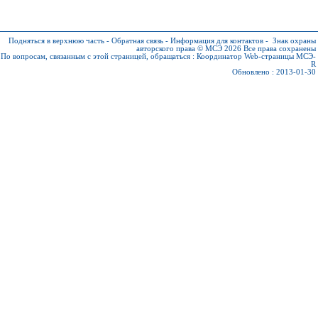
Подняться в верхнюю часть
-
Обратная связь
-
Информация для контактов
-
Знак охраны
авторского права © МСЭ 2026
Все права сохранены
По вопросам, связанным с этой страницей, обращаться :
Координатор Web-страницы МСЭ-
R
Обновлено : 2013-01-30