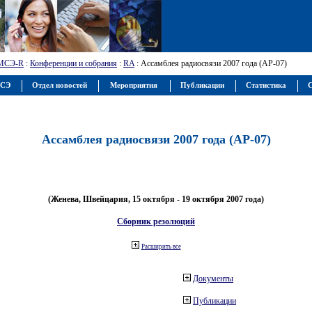
МСЭ-R
:
Конференции и собрания
:
RA
: Ассамблея радиосвязи 2007 года (АР-07)
МСЭ
Отдел новостей
Мероприятия
Публикации
Статистика
С
Ассамблея радиосвязи 2007 года (АР-07)
(Женева, Швейцария, 15 октября - 19 октября 2007 года)
Сборник резолюций
Расширить все
Документы
Публикации