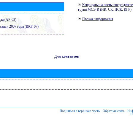
Кандидаты на посты председателе
групп МСЭ-R (ИК, СК, ПСК, КГР)
Прочая информация
да (АР-03)
связи 2007 года (ВКР-07)
Для контактов
Подняться в верхнюю часть
-
Обратная связь
-
Инф
П