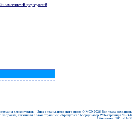
й и заместителей председателей
ормация для контактов
-
Знак охраны авторского права © МСЭ 2026
Все права сохранены
о вопросам, связанным с этой страницей, обращаться :
Координатор Web-страницы МСЭ-R
Обновлено : 2013-01-30