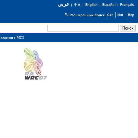
عربي
English
Español
Français
|
中文
|
|
|
Расширенный поиск
ведения о МСЭ