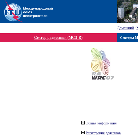
Домашний
:
Сектор радиосвязи (МСЭ-R)
Секторы 
Общая информация
Регистрация делегатов