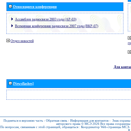
Относящиеся конференции
Ассамблея радиосвязи 2003 года (АР-03)
Всемирная конференция радиосвязи 2007 года (ВКР-07)
Отдел новостей
г
Для конта
[Newsflashes]
Подняться в верхнюю часть
-
Обратная связь
-
Информация для контактов
-
Знак охраны
авторского права © МСЭ 2026
Все права сохранены
По вопросам, связанным с этой страницей, обращаться :
Координатор Web-страницы МСЭ-
R