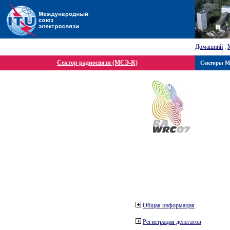
Домашний
:
Сектор радиосвязи (МСЭ-R)
Секторы 
Общая информация
Регистрация делегатов