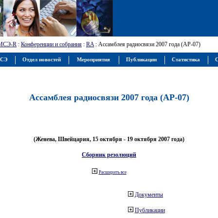
МСЭ-R
:
Конференции и собрания
:
RA
: Ассамблея радиосвязи 2007 года (АР-07)
МСЭ
Отдел новостей
Мероприятия
Публикации
Статистика
С
Ассамблея радиосвязи 2007 года (АР-07)
(Женева, Швейцария, 15 октября - 19 октября 2007 года)
Сборник резолюций
Расширить все
Документы
Публикации