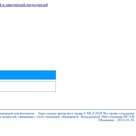
й и заместителей председателей
ормация для контактов
-
Знак охраны авторского права © МСЭ 2026
Все права сохранены
о вопросам, связанным с этой страницей, обращаться :
Координатор Web-страницы МСЭ-R
Обновлено : 2013-01-30