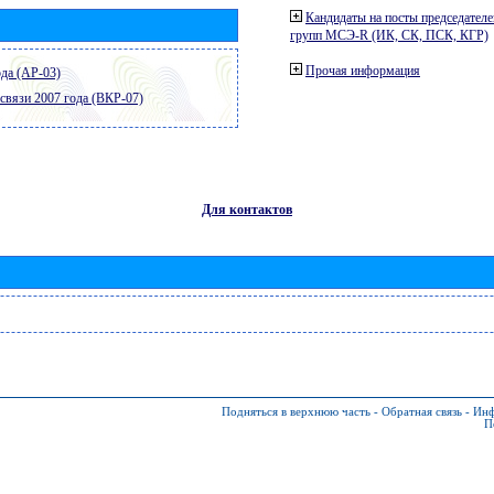
Кандидаты на посты председателе
групп МСЭ-R (ИК, СК, ПСК, КГР)
Прочая информация
да (АР-03)
связи 2007 года (ВКР-07)
Для контактов
Подняться в верхнюю часть
-
Обратная связь
-
Инф
П