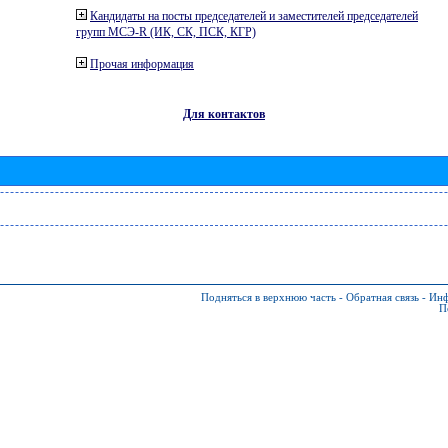
Кандидаты на посты председателей и заместителей председателей
групп МСЭ-R (ИК, СК, ПСК, КГР)
Прочая информация
Для контактов
Подняться в верхнюю часть
-
Обратная связь
-
Инф
П