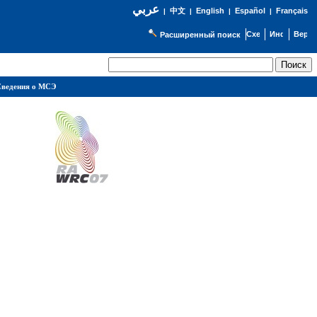
عربي
English
Español
Français
|
中文
|
|
|
Расширенный поиск
ведения о МСЭ