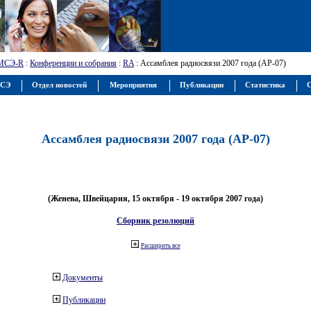
МСЭ-R
:
Конференции и собрания
:
RA
: Ассамблея радиосвязи 2007 года (АР-07)
МСЭ
Отдел новостей
Мероприятия
Публикации
Статистика
С
Ассамблея радиосвязи 2007 года (АР-07)
(Женева, Швейцария, 15 октября - 19 октября 2007 года)
Сборник резолюций
Расширить все
Документы
Публикации