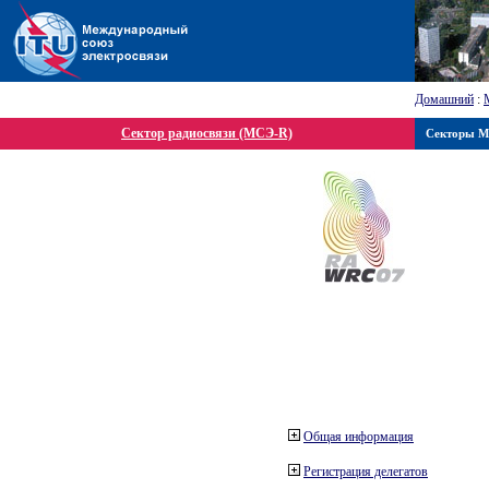
Домашний
:
Сектор радиосвязи (МСЭ-R)
Секторы 
Общая информация
Регистрация делегатов