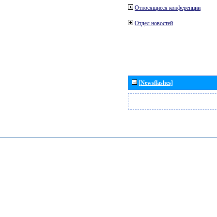
Относящиеся конференции
Отдел новостей
[Newsflashes]