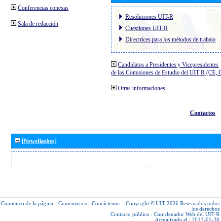
Conferencias conexas
Resoluciones UIT-R
Sala de redacción
Cuestiones UIT-R
Directrices para los métodos de trabajo
Candidatos a Presidentes y Vicepresidentes
de las Comisiones de Estudio del UIT R (CE,
Otras informaciones
Contactos
[Newsflashes]
Comienzo de la página
-
Comentarios
-
Contáctenos
-
Copyright © UIT 2026
Reservados todos
los derechos
Contacto público :
Coordenador Web del UIT-R
Actualizado el : 2013-01-30