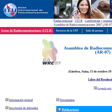
Pagína principal
:
UIT-R
:
Conferencias y reunio
Asamblea de Radiocomunicaciones 2007 (AR-07
Sector de Radiocomunicaciones (UIT-R)
Sectores de la UIT
Sala de prensa
Asamblea de Radiocomun
(AR-07)
(Ginebra, Suiza, 15 de octubre-19
Libro del Resoluci
Expandir todo
Información general
Documentos
Inscripción de delegados
Publicaciones