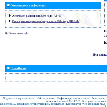
Относящиеся конференции
Ассамблея радиосвязи 2003 года (АР-03)
Всемирная конференция радиосвязи 2007 года (ВКР-07)
Отдел новостей
г
Для конта
[Newsflashes]
Подняться в верхнюю часть
-
Обратная связь
-
Информация для контактов
-
Знак охраны
авторского права © МСЭ 2026
Все права сохранены
По вопросам, связанным с этой страницей, обращаться :
Координатор Web-страницы МСЭ-
R