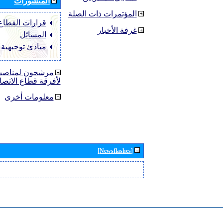
المنشورات
المؤتمرات ذات الصلة
قرارات القطاع ‏TU-R
غرفة الأخبار
المسائل
مبادئ توجيهية
مرشحون لمناصب 
لأفرقة قطاع الاتصا
معلومات أخرى
[Newsflashes]