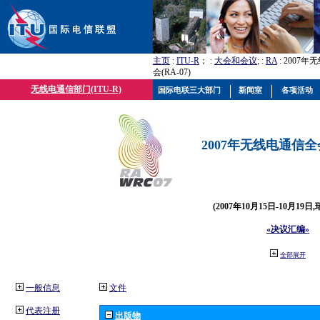
主页
:
ITU-R
； :
大会和会议
; :
RA
: 2007
会(RA-07)
无线电通信部门(ITU-R)
国际电联三大部门
新闻室
各项活动
2007年无线电通信全会(
(2007年10月15日-10月19日
«决议汇编»
全部展开
一般信息
文件
代表注册
出版物