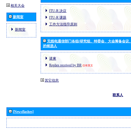
相关大会
ITU-R 决议
新闻室
ITU-R 课题
工作方法指导原则
新闻室
无线电通信部门各组(研究组、特委会、大会筹备会议
的候选人
请柬
Replies received by BR
仅有英文
其它信息
联系人
[Newsflashes]