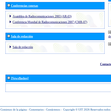
Conferencias conexas
Asamblea de Radiocomunicaciones 2003 (AR-03)
Conferencia Mundial de Radiocomunicaciones 2007 (CMR-07)
Sala de redacción
de
Sala de redacción
Contact
[Newsflashes]
Comienzo de la página
-
Comentarios
-
Contáctenos
-
Copyright © UIT 2026
Reservados todos