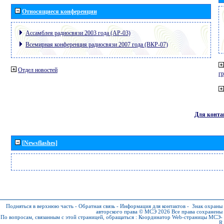
Относящиеся конференции
Ассамблея радиосвязи 2003 года (АР-03)
Всемирная конференция радиосвязи 2007 года (ВКР-07)
Отдел новостей
г
Для конта
[Newsflashes]
Подняться в верхнюю часть
-
Обратная связь
-
Информация для контактов
-
Знак охраны
авторского права © МСЭ 2026
Все права сохранены
По вопросам, связанным с этой страницей, обращаться :
Координатор Web-страницы МСЭ-
R