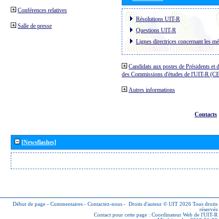
Conférences relatives
Résolutions UIT-R
Salle de presse
Questions UIT-R
Lignes directrices concernant les mé
Candidats aux postes de Présidents et 
des Commissions d'études de l'UIT-R (C
Autres informations
Contacts
[Newsflashes]
Début de page
-
Commentaires
-
Contactez-nous
-
Droits d'auteur © UIT 2026
Tous droits
réservés
Contact pour cette page :
Coordinateur Web de l'UIT-R