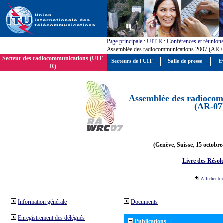
Page principale
:
UIT-R
:
Conférences et réunion
Assemblée des radiocommunications 2007 (AR-
Secteur des radiocommunications (UIT-
Secteurs de l'UIT
Salle de presse
E
R)
Assemblée des radiocom
(AR-07
(Genève, Suisse, 15 octobre
Livre des Résol
Afficher to
Information générale
Documents
Enregistrement des délégués
Publications