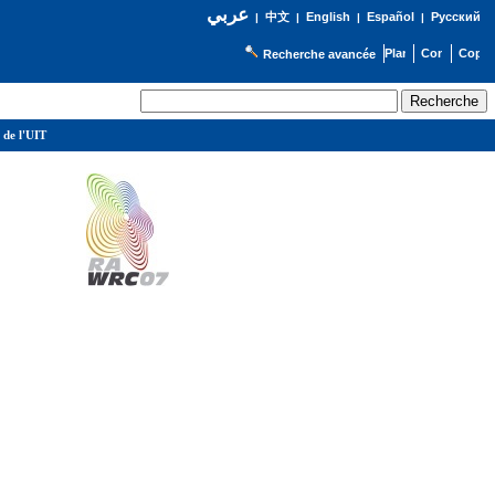
عربي
English
Español
Русский
|
中文
|
|
|
Recherche avancée
 de l'UIT