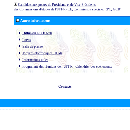
Candidats aux postes de Présidents et de Vice-Présidents
des Commissions d'études de l'UIT-R (CE, Commission spéciale, RPC, GCR)
Autres informations
Diffusion sur le web
Logos
Salle de presse
Moyens électroniques UIT-R
Informations utiles
Programme des réunions de l´UIT-R
-
Calendrier des évènements
Contacts