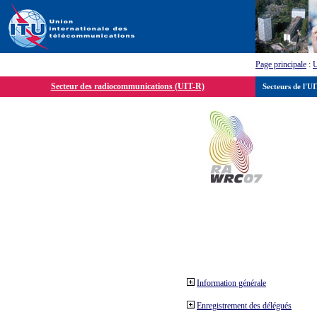
Page principale
:
Secteur des radiocommunications (UIT-R)
Secteurs de l'U
Information générale
Enregistrement des délégués