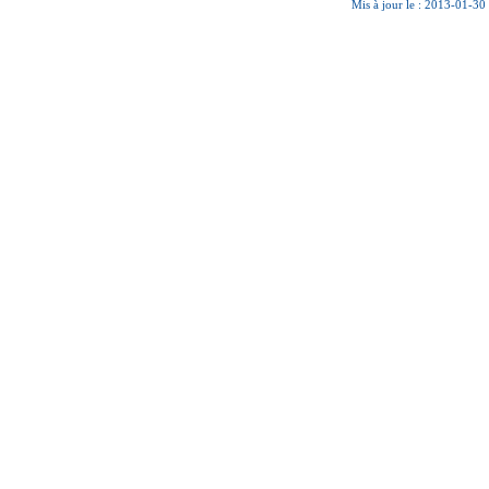
Mis à jour le : 2013-01-30