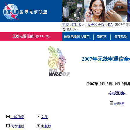
主页
:
ITU-R
； :
大会和会议
; :
RA
: 2007
会(RA-07)
无线电通信部门(ITU-R)
国际电联三大部门
新闻室
各项活动
2007年无线电通信全会(
(2007年10月15日-10月19日
«决议汇编»
全部展开
一般信息
文件
代表注册
出版物