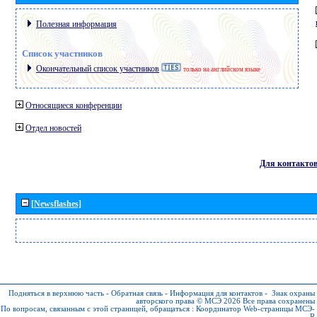
Полезная информация
Список участников
Окончательный список участников
только на английском языке
Относящиеся конференции
Отдел новостей
Для контакто
[Newsflashes]
Подняться в верхнюю часть
-
Обратная связь
-
Информация для контактов
-
Знак охраны
авторского права © МСЭ 2026
Все права сохранены
По вопросам, связанным с этой страницей, обращаться :
Координатор Web-страницы МСЭ-
R